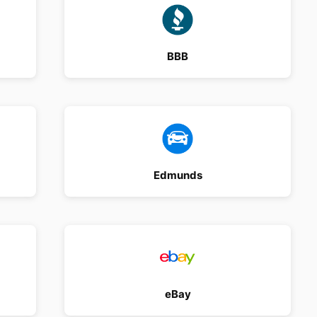
BBB
Edmunds
eBay