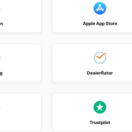
n
Apple App Store
ng
DealerRater
Trustpilot