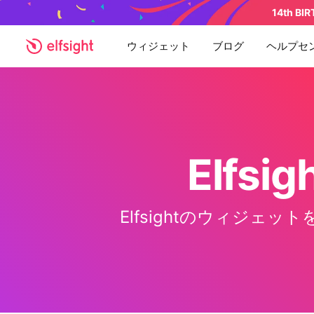
14th BI
ウィジェット
ブログ
ヘルプセ
Elfs
Elfsightのウィジ