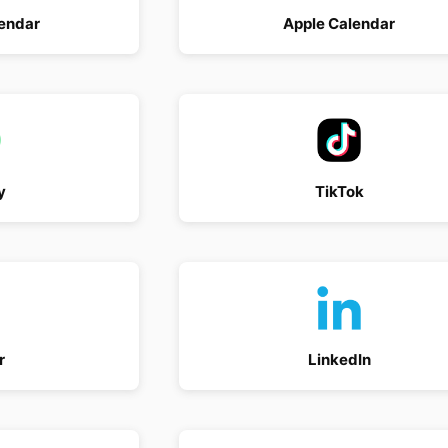
endar
Apple Calendar
y
TikTok
r
LinkedIn