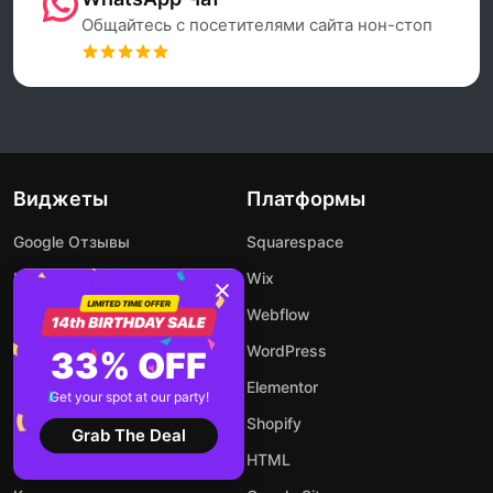
Общайтесь с посетителями сайта нон-стоп
Виджеты
Платформы
Google Отзывы
Squarespace
Instagram Feed
Wix
Таймер и Счетчик
Webflow
Лента LinkedIn
WordPress
33% OFF
WhatsApp Чат
Elementor
Get your spot at our party!
Попап Конструктор
Shopify
Grab The Deal
Календарь Событий
HTML