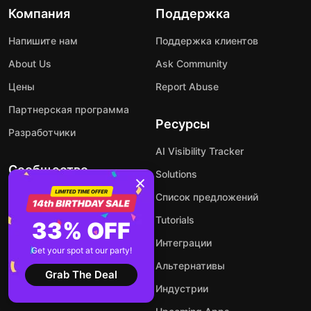
Компания
Поддержка
Напишите нам
Поддержка клиентов
About Us
Ask Community
Цены
Report Abuse
Партнерская программа
Ресурсы
Разработчики
AI Visibility Tracker
Сообщество
Solutions
Forum
Список предложений
Facebook
Tutorials
33% OFF
Instagram
Интеграции
Get your spot at our party!
X
Альтернативы
Grab The Deal
YouTube
Индустрии