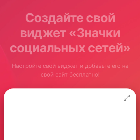
Создайте свой
виджет «Значки
социальных сетей»
Настройте свой виджет и добавьте его на
свой сайт бесплатно!