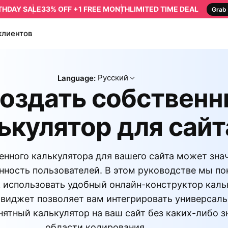
RTHDAY SALE
33% OFF +1 FREE MONTH
LIMITED TIME DEAL
Grab 
клиентов
Русский
Language:
создать собствен
ькулятор для сайт
енного калькулятора для вашего сайта может зна
нность пользователей. В этом руководстве мы п
к использовать удобный онлайн-конструктор кал
от виджет позволяет вам интегрировать универсал
нятный калькулятор на ваш сайт без каких-либо з
области кодирования.