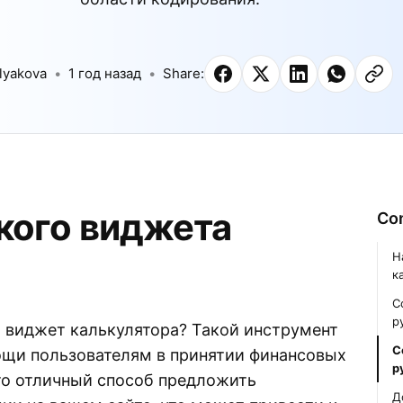
lyakova
1 год назад
Share:
кого виджета
Co
Н
к
С
р
 виджет калькулятора? Такой инструмент
С
щи пользователям в принятии финансовых
р
то отличный способ предложить
Д