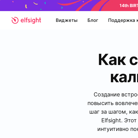
14th BI
Виджеты
Блог
Поддержка 
Как 
кал
Создание встро
повысить вовлече
шаг за шагом, ка
Elfsight. Эт
интуитивно по