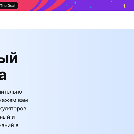
The Deal
ный
а
чительно
окажем вам
ькуляторов
ьный и
наний в