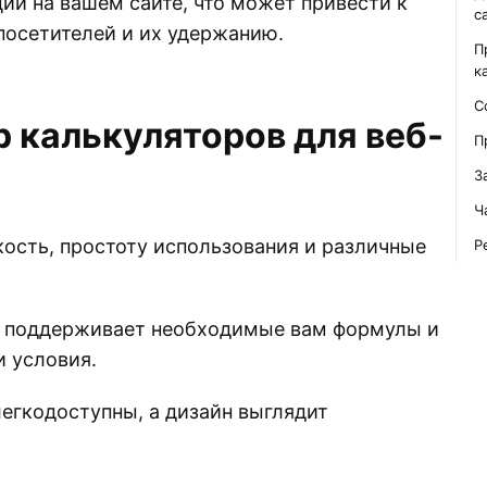
ии на вашем сайте, что может привести к
с
посетителей и их удержанию.
П
к
С
 калькуляторов для веб-
П
З
Ч
кость, простоту использования и различные
Р
ов поддерживает необходимые вам формулы и
и условия.
легкодоступны, а дизайн выглядит