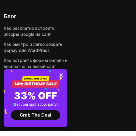
Блог
Как бесплатно встроить
обзоры Google на сайт
Как быстро и легко создать
форму для WordPress
Как встроить формы онлайн и
бесплатно на любой сайт
Как встроить ленту Instagram
на сайт
Как добавить чат-бота на
33% OFF
основе искусственного
интеллекта на свой сайт
Get your spot at our party!
Посмотреть все посты
Grab The Deal