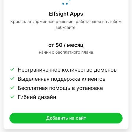
магазина OpenCart.
После бесплатной доработки ленты
Elfsight Apps
Кроссплатформенное решение, работающее на любом
Instagram скопируйте отдельный код
веб-сайте.
для внедрения и вставьте его в HTML-
код вашего магазина OpenCart. где вы
от $0 / месяц
хотите, чтобы лента отображалась.
начни с бесплатного плана
Неограниченное количество доменов
Выделенная поддержка клиентов
Бесплатная помощь в установке
Гибкий дизайн
Добавить на сайт