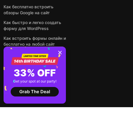
Как бесплатно встроить
обзоры Google на сайт
Как быстро и легко создать
форму для WordPress
Как встроить формы онлайн и
бесплатно на любой сайт
Как встроить ленту Instagram
на сайт
Как добавить чат-бота на
33% OFF
основе искусственного
интеллекта на свой сайт
Get your spot at our party!
Посмотреть все посты
Grab The Deal
2026 ©
Условия
Политика
Elfsight
использования
конфиденциальности