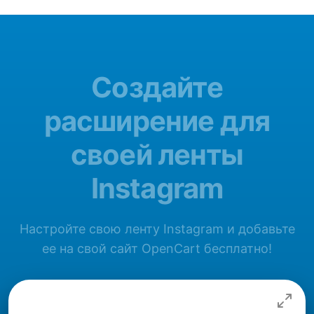
Создайте
расширение для
своей ленты
Instagram
Настройте свою ленту Instagram и добавьте
ее на свой сайт OpenCart бесплатно!