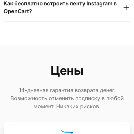
Как бесплатно встроить ленту Instagram в
OpenCart?
Чтобы бесплатно встроить ленту
Instagram Elfsight в OpenCart,
Цены
перейдите на веб-сайт Elfsight и
зарегистрируйте бесплатную учетную
запись.
14-дневная гарантия возврата денег.
Возможность отменить подписку в любой
Воспользуйтесь преимуществами
момент. Никаких рисков.
бесплатного виджета Instagram,
настроив его внешний вид и настройки
в соответствии с дизайном вашего