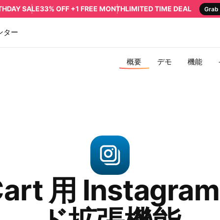
RTHDAY SALE
33% OFF +1 FREE MONTH
LIMITED TIME DEAL
Grab 
ンター
概要
デモ
機能
art 用 Instagr