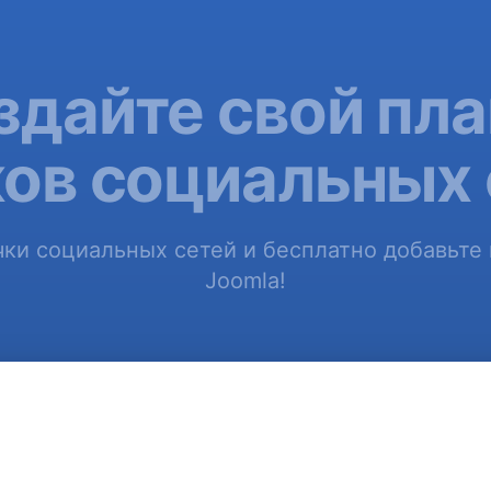
здайте свой пла
ков социальных 
ки социальных сетей и бесплатно добавьте 
Joomla!