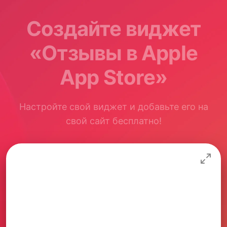
Создайте виджет
«Отзывы в Apple
App Store»
Настройте свой виджет и добавьте его на
свой сайт бесплатно!