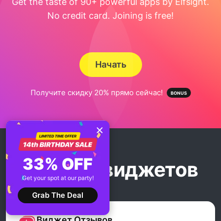
Get the taste of 90+ powerful apps by Elfsight.
No credit card. Joining is free!
Начать
Получите скидку 20% прямо сейчас!
33% OFF
Больше виджетов
Get your spot at our party!
Grab The Deal
Виджет Отзывов