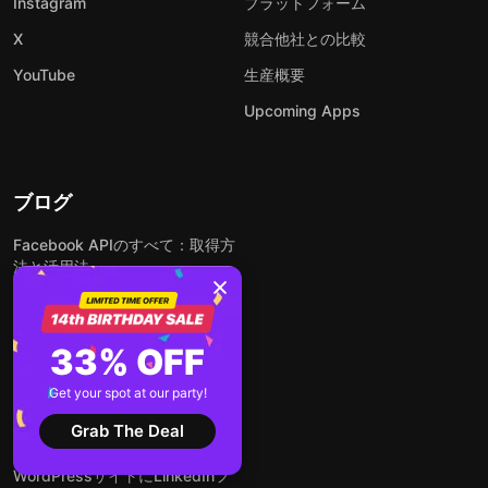
Instagram
プラットフォーム
X
競合他社との比較
YouTube
生産概要
Upcoming Apps
ブログ
Facebook APIのすべて：取得方
法と活用法
ウェブサイトにGoogleレビュー
を無料で埋め込む方法
33% OFF
無料でできる！Instagramフィー
ドをウェブサイトに埋め込む方法
Get your spot at our party!
どんなウェブサイトにも無料でフ
Grab The Deal
ォームを埋め込む方法
WordPressサイトにLinkedInフ