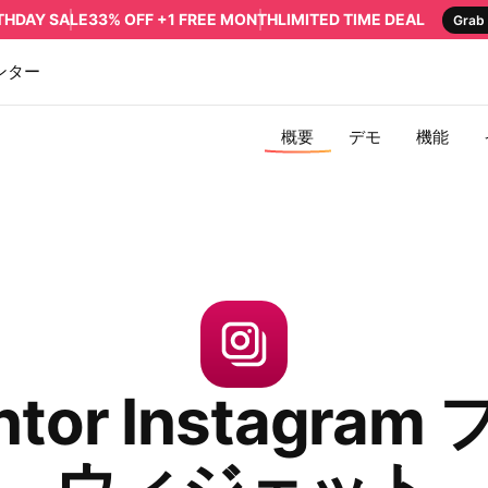
RTHDAY SALE
33% OFF +1 FREE MONTH
LIMITED TIME DEAL
Grab 
ンター
概要
デモ
機能
ntor Instagra