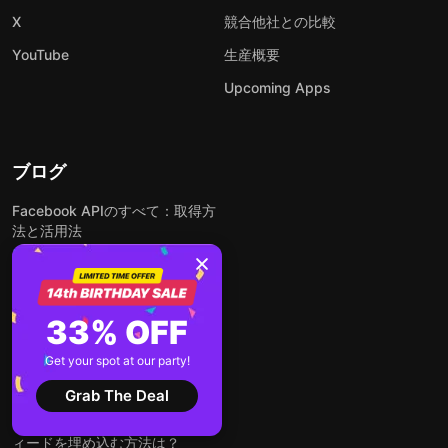
X
競合他社との比較
YouTube
生産概要
Upcoming Apps
ブログ
Facebook APIのすべて：取得方
法と活用法
ウェブサイトにGoogleレビュー
を無料で埋め込む方法
無料でできる！Instagramフィー
33% OFF
ドをウェブサイトに埋め込む方法
Get your spot at our party!
どんなウェブサイトにも無料でフ
ォームを埋め込む方法
Grab The Deal
WordPressサイトにLinkedInフ
ィードを埋め込む方法は？