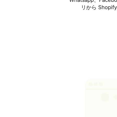
Whatsapp、Fa
リから Sho