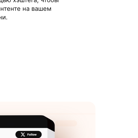
щью хэштега, чтобы
онтенте на вашем
ни.