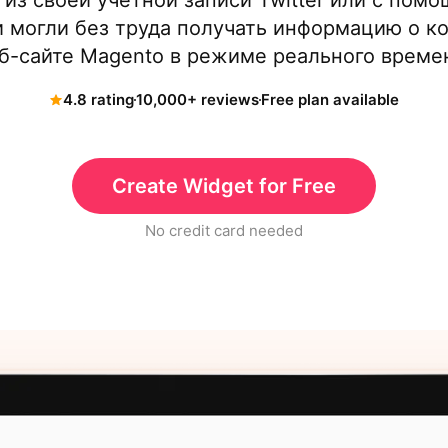
 из своей учетной записи Twitter или с помо
 могли без труда получать информацию о к
б-сайте Magento в режиме реального време
4.8 rating
10,000+ reviews
Free plan available
Create Widget for Free
No credit card needed