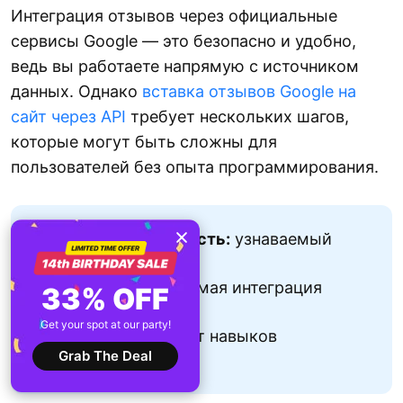
Интеграция отзывов через официальные
сервисы Google — это безопасно и удобно,
ведь вы работаете напрямую с источником
данных. Однако
вставка отзывов Google на
сайт через API
требует нескольких шагов,
которые могут быть сложны для
пользователей без опыта программирования.
Ключевая особенность:
узнаваемый
поставщик сервиса
Преимущество:
прямая интеграция
33% OFF
через Google
Get your spot at our party!
Недостаток:
требует навыков
Grab The Deal
кодирования