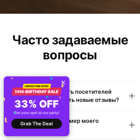
Часто задаваемые
вопросы
Как я могу мотивировать посетителей
моего сайта публиковать новые отзывы?
33% OFF
Get your spot at our party!
Могу ли я изменить размер моего
Grab The Deal
виджета?