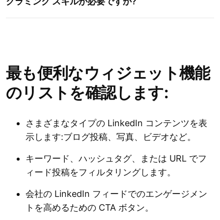
グラミング スキルが必要ですか?
Pinterest の使用を検討
してください。LinkedIn フィードの横にあるフ
ィード
Instagram フィード
最も便利なウィジェット機能
オールインワン レビュー
Google レビュ
のリストを確認します:
ー
フォーム ビルダー
さまざまなタイプの LinkedIn コンテンツを表
示します:ブログ投稿、写真、ビデオなど。
キーワード、ハッシュタグ、または URL でフ
カウントダウン タイマー
ィード投稿をフィルタリングします。
会社の LinkedIn フィードでのエンゲージメン
トを高めるための CTA ボタン。