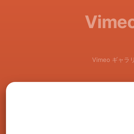
Vim
Vimeo ギ