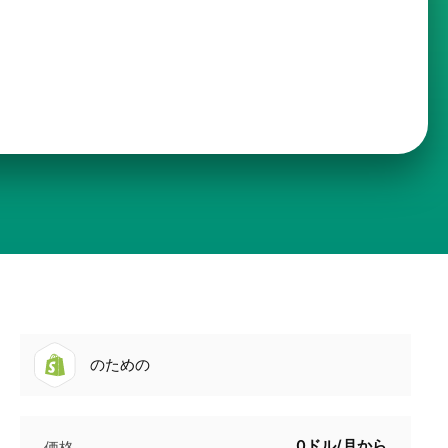
のための
0ドル/月から
価格