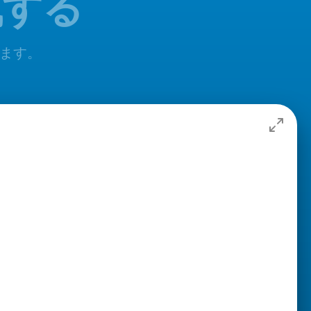
成する
します。