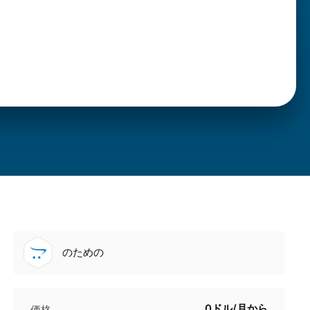
のための
0ドル/月から
価格