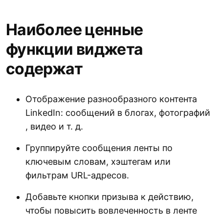
Наиболее ценные
Лента Pinterest
Лента Instagram
функции виджета
Комплексных обзоров
Google Reviews
содержат
Конструктор форм
Отображение разнообразного контента
LinkedIn: сообщений в блогах, фотографий
, видео и т. д.
Группируйте сообщения ленты по
Таймер обратного отсчета
ключевым словам, хэштегам или
фильтрам URL-адресов.
Добавьте кнопки призыва к действию,
чтобы повысить вовлеченность в ленте