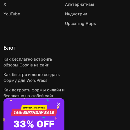
X
Альтернативы
YouTube
Индустрии
Upcoming Apps
Блог
Как бесплатно встроить
обзоры Google на сайт
Как быстро и легко создать
форму для WordPress
Как встроить формы онлайн и
бесплатно на любой сайт
Как встроить ленту Instagram
на сайт
Как добавить чат-бота на
33% OFF
основе искусственного