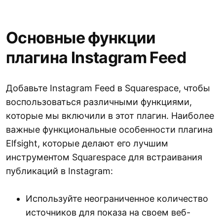
Встроить Instagram Elfsight. Загрузите
Основные функции
бесплатную ленту на Squarespace,
плагина Instagram Feed
перейдите на веб-сайт Elfsight и
создайте бесплатную учетную запись.
Добавьте Instagram Feed в Squarespace, чтобы
Воспользуйтесь бесплатным плагином
воспользоваться различными функциями,
Instagram, адаптировав его внешний
которые мы включили в этот плагин. Наиболее
вид и настройки в соответствии с
важные функциональные особенности плагина
темой вашего веб-сайта Squarespace.
Elfsight, которые делают его лучшим
После бесплатной настройки ленты
инструментом Squarespace для встраивания
Instagram скопируйте определенный
публикаций в Instagram:
код для встраивания и вставьте его в
HTML-код вашего веб-сайта
Используйте неограниченное количество
Squarespace, где вы хотите, чтобы
источников для показа на своем веб-