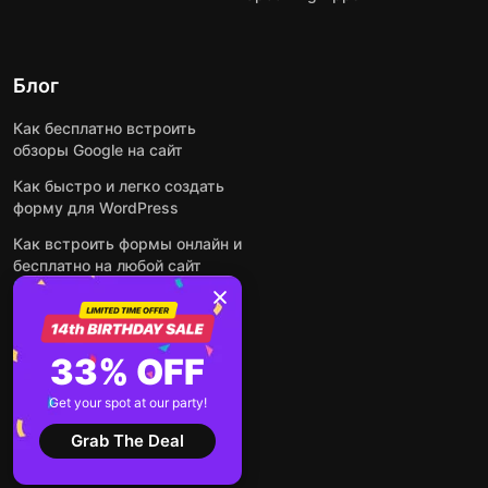
Блог
Как бесплатно встроить
обзоры Google на сайт
Как быстро и легко создать
форму для WordPress
Как встроить формы онлайн и
бесплатно на любой сайт
Как встроить ленту Instagram
на сайт
Как добавить чат-бота на
33% OFF
основе искусственного
интеллекта на свой сайт
Get your spot at our party!
Посмотреть все посты
Grab The Deal