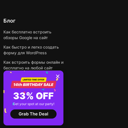
Блог
Как бесплатно встроить
обзоры Google на сайт
Как быстро и легко создать
форму для WordPress
Как встроить формы онлайн и
бесплатно на любой сайт
Как встроить ленту Instagram
на сайт
Как добавить чат-бота на
33% OFF
основе искусственного
интеллекта на свой сайт
Get your spot at our party!
Посмотреть все посты
Grab The Deal