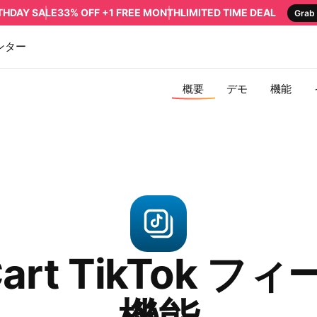
RTHDAY SALE
33% OFF +1 FREE MONTH
LIMITED TIME DEAL
Grab 
ンター
概要
デモ
機能
art TikTok 