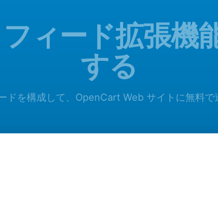
ok フィード拡張
する
フィードを構成して、OpenCart Web サイトに無