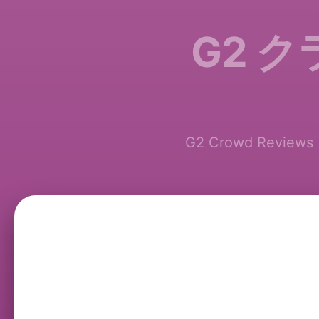
G2 
G2 Crowd Rev