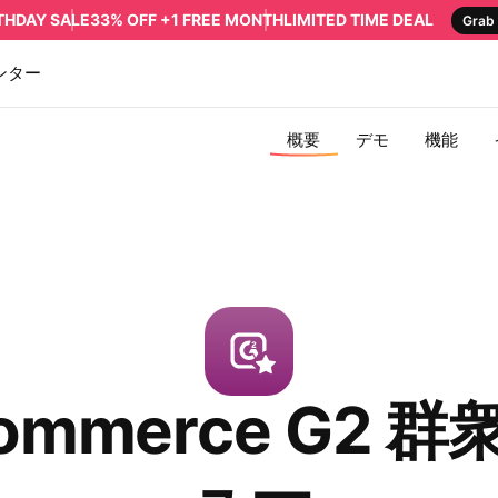
RTHDAY SALE
33% OFF +1 FREE MONTH
LIMITED TIME DEAL
Grab 
ンター
概要
デモ
機能
ommerce G2 