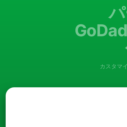
パ
GoDa
カスタマ