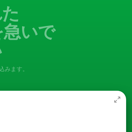
れた
ーを急いで
い
込みます。