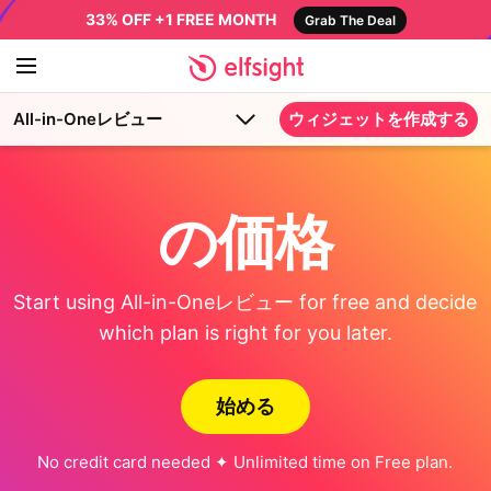
33% OFF +1 FREE MONTH
Grab The Deal
All-in-Oneレビュー
ウィジェットを作成する
の価格
Start using All-in-Oneレビュー for free and decide
which plan is right for you later.
始める
No credit card needed ✦ Unlimited time on Free plan.