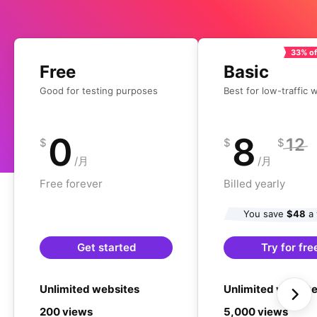
33% of
Free
Basic
Good for testing purposes
Best for low-traffic 
0
8
12
$
$
$
/月
/月
Free forever
Billed yearly
You save
$48
a 
Get started
Try for fre
Unlimited websites
Unlimited websit
200 views
5,000 views