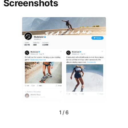
Screenshots
1
/
6