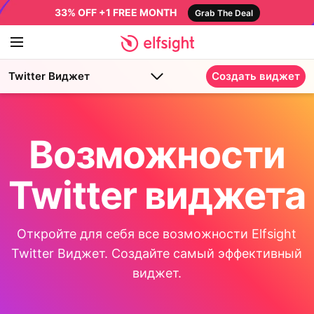
33% OFF +1 FREE MONTH
Grab The Deal
Twitter Виджет
Создать виджет
Возможности
Twitter виджета
Откройте для себя все возможности Elfsight
Twitter Виджет. Создайте самый эффективный
виджет.