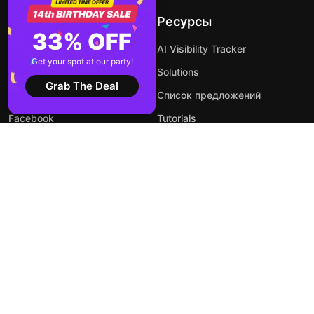
Партнерская программа
Ресурсы
Разработчики
33% OFF
AI Visibility Tracker
Get your spot at our party!
Сообщество
Solutions
Grab The Deal
Forum
Список предложений
Facebook
Tutorials
Instagram
Интеграции
X
Альтернативы
YouTube
Индустрии
Upcoming Apps
Блог
Как бесплатно встроить
обзоры Google на сайт