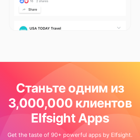
Станьте одним из
3,000,000 клиентов
Elfsight Apps
Get the taste of 90+ powerful apps by Elfsight.