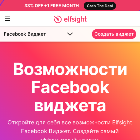
33% OFF +1 FREE MONTH
Grab The Deal
Facebook Виджет
Создать виджет
Возможности
Facebook
виджета
Откройте для себя все возможности Elfsight
Facebook Виджет. Создайте самый
эффективный виджет.