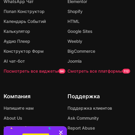
WhatsApp Чат
Elementor
Попап Конструктор
Shopify
Календарь Событий
HTML
Калькулятор
Google Sites
Аудио Плеер
Weebly
Конструктор Форм
BigCommerce
AI чат-бот
Joomla
Посмотреть все виджеты
Смотреть все платформы
94
112
Компания
Поддержка
Напишите нам
Поддержка клиентов
About Us
Ask Community
Цены
Report Abuse