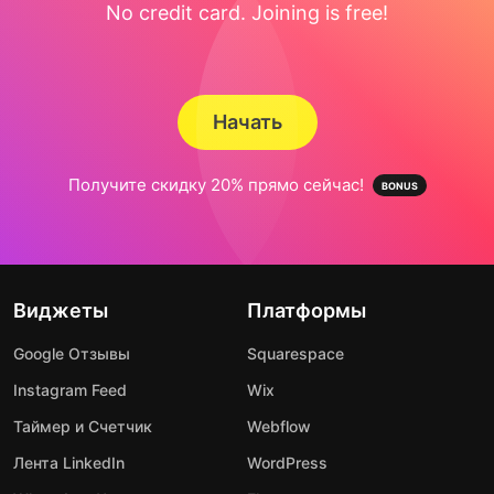
No credit card. Joining is free!
Начать
Получите скидку 20% прямо сейчас!
Виджеты
Платформы
Google Отзывы
Squarespace
Instagram Feed
Wix
Таймер и Счетчик
Webflow
Лента LinkedIn
WordPress