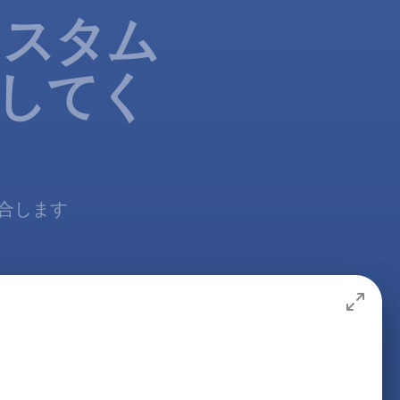
カスタム
成してく
合します