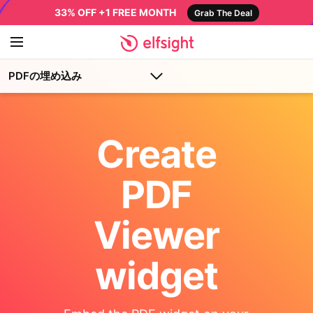
33% OFF +1 FREE MONTH
Grab The Deal
PDFの埋め込み
Create
PDF
Viewer
widget