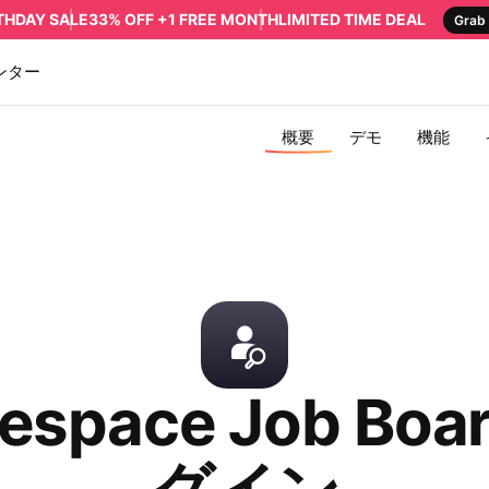
RTHDAY SALE
33% OFF +1 FREE MONTH
LIMITED TIME DEAL
Grab 
ンター
概要
デモ
機能
espace Job Bo