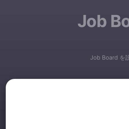
Job 
Job Board