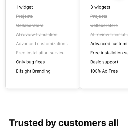
1 widget
3 widgets
Projects
Projects
Collaborators
Collaborators
AI review translation
AI review translati
Advanced customizations
Advanced customi
Free installation service
Free installation s
Only bug fixes
Basic support
Elfsight Branding
100% Ad Free
Trusted by customers all