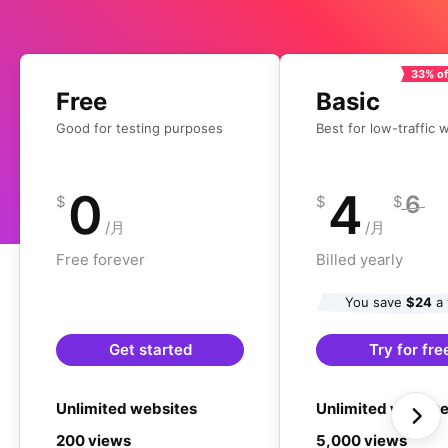
33% of
Free
Basic
Good for testing purposes
Best for low-traffic 
0
4
6
$
$
$
/月
/月
Free forever
Billed yearly
You save
$24
a 
Get started
Try for fre
Unlimited websites
Unlimited websit
200 views
5,000 views