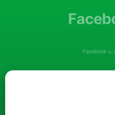
Face
Faceboo