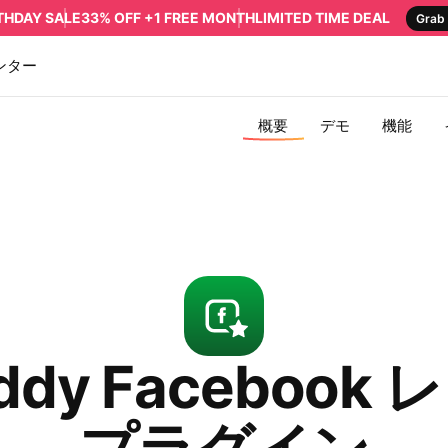
RTHDAY SALE
33% OFF +1 FREE MONTH
LIMITED TIME DEAL
Grab 
ンター
概要
デモ
機能
ddy Facebook