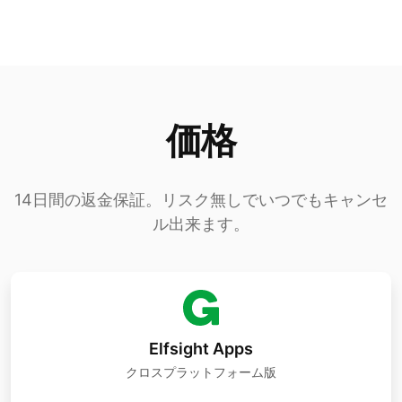
価格
14日間の返金保証。リスク無しでいつでもキャンセ
li>
ル出来ます。
事前にデザインされたテンプレートの 1 つ
を選択し、イベント カレンダーの設定を変
更し、要素のレイアウトと色を切り替え
て、コーディングせずにコンテンツを追加
します。
Elfsight Apps
クロスプラットフォーム版
行った設定を保存します。イベント カレン