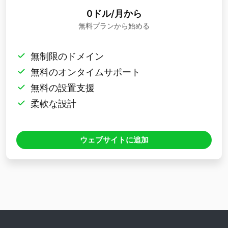
ダーを入手し、無料プランを使用して
0ドル/月から
GoDaddy Web ページに貼り付けることが
無料プランから始める
できるインストール コードを取得します。
無制限のドメイン
すべてのインターネット ユーザーは、使いやす
無料のオンタイムサポート
いコンフィギュレーターを使用してオンラインで
イベント カレンダー ウィジェットを作成し、そ
無料の設置支援
れを GoDaddy サイトに組み込むだけで済みま
柔軟な設計
す。エディターにアクセスするために、有料プラ
ンを取得したり、カード認証情報を送信したりし
ウェブサイトに追加
ないでください。いずれかの段階で問題が発生し
た場合は、テクニカル サポート スタッフにご相
談ください。