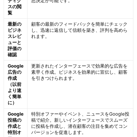
ティク
思決定が可能です。
スの閲
覧
最新の
顧客の最新のフィードバックを簡単にチェック
ビジネ
し、迅速に返信して信頼を築き、評判を高めら
スレビ
れます。
ューと
評価の
確認
Google
更新されたインターフェースで効果的な広告を
広告の
素早く作成。ビジネスを効果的に宣伝し、顧客
作成
を引きつけられます。
（以前
より速
く簡単
に）
Google
特別オファーやイベント、ニュースをGoogle投
投稿の
稿で紹介。新しいインターフェースでスムーズ
作成と
に投稿を作成し、潜在顧客の注目を集めてコン
特別オ
バージョンを促進します。