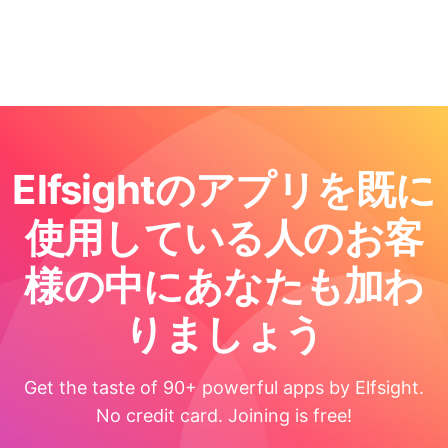
Elfsightのアプリを既に
使用している人のお客
様の中にあなたも加わ
りましょう
Get the taste of 90+ powerful apps by Elfsight.
No credit card. Joining is free!