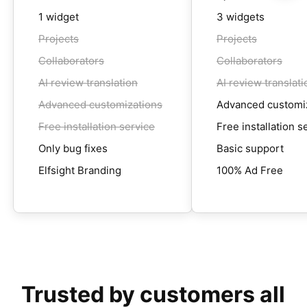
1 widget
3 widgets
Projects
Projects
Collaborators
Collaborators
AI review translation
AI review translati
Advanced customizations
Advanced customi
Free installation service
Free installation s
Only bug fixes
Basic support
Elfsight Branding
100% Ad Free
Trusted by customers all