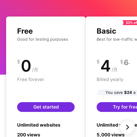
33% of
Free
Basic
Good for testing purposes
Best for low-traffic 
0
4
6
$
$
$
/月
/月
Free forever
Billed yearly
You save
$24
a 
Get started
Try for fre
Unlimited websites
Unlimited websit
200 views
5,000 views