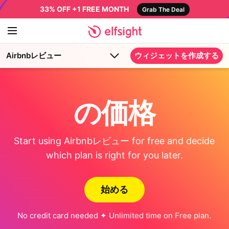
33% OFF +1 FREE MONTH
Grab The Deal
Airbnbレビュー
ウィジェットを作成する
の価格
Start using Airbnbレビュー for free and decide
which plan is right for you later.
始める
No credit card needed ✦ Unlimited time on Free plan.