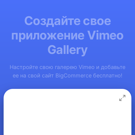
Создайте свое
приложение Vimeo
Gallery
Настройте свою галерею Vimeo и добавьте
ее на свой сайт BigCommerce бесплатно!