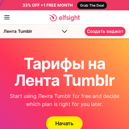
33% OFF +1 FREE MONTH
Grab The Deal
Лента Tumblr
Создать виджет
Тарифы на
Лента Tumblr
Start using Лента Tumblr for free and decide
which plan is right for you later.
Начать