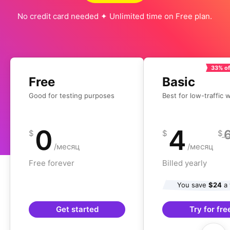
No credit card needed ✦ Unlimited time on Free plan.
33% of
Free
Basic
Good for testing purposes
Best for low-traffic 
0
4
$
$
$
/месяц
/месяц
Free forever
Billed yearly
You save
$24
a 
Get started
Try for fre