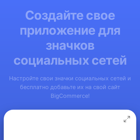
Создайте свое
приложение для
значков
социальных сетей
Настройте свои значки социальных сетей и
бесплатно добавьте их на свой сайт
BigCommerce!