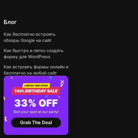
Блог
Как бесплатно встроить
обзоры Google на сайт
Как быстро и легко создать
форму для WordPress
Как встроить формы онлайн и
бесплатно на любой сайт
Как встроить ленту Instagram
на сайт
Как добавить чат-бота на
33% OFF
основе искусственного
интеллекта на свой сайт
Get your spot at our party!
Посмотреть все посты
Grab The Deal