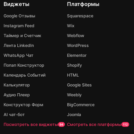
Виджеты
Платформы
Google Отзывы
Squarespace
Instagram Feed
Wix
Таймер и Счетчик
Webflow
Лента LinkedIn
WordPress
WhatsApp Чат
Elementor
Попап Конструктор
Shopify
Календарь Событий
HTML
Калькулятор
Google Sites
Аудио Плеер
Weebly
Конструктор Форм
BigCommerce
AI чат-бот
Joomla
Посмотреть все виджеты
Смотреть все платформы
94
112