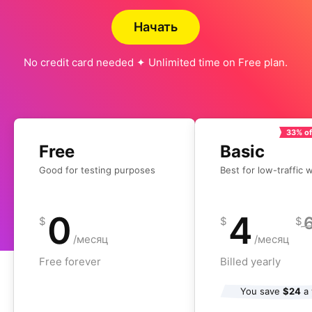
Начать
No credit card needed ✦ Unlimited time on Free plan.
33% of
Free
Basic
Good for testing purposes
Best for low-traffic 
0
4
$
$
$
/месяц
/месяц
Free forever
Billed yearly
You save
$24
a 