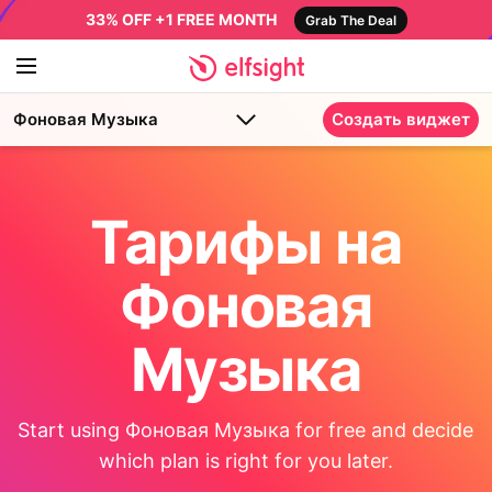
33% OFF +1 FREE MONTH
Grab The Deal
Фоновая Музыка
Создать виджет
Тарифы на
Фоновая
Музыка
Start using Фоновая Музыка for free and decide
which plan is right for you later.