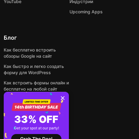
YouTube
Индустрии
Upcoming Apps
Блог
Как бесплатно встроить
обзоры Google на сайт
Как быстро и легко создать
форму для WordPress
Как встроить формы онлайн и
бесплатно на любой сайт
Как встроить ленту Instagram
на сайт
Как добавить чат-бота на
33% OFF
основе искусственного
интеллекта на свой сайт
Get your spot at our party!
Посмотреть все посты
Grab The Deal