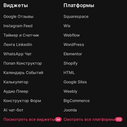
Виджеты
Платформы
Google Отзывы
Squarespace
Instagram Feed
Wix
Таймер и Счетчик
Webflow
Лента LinkedIn
WordPress
WhatsApp Чат
Elementor
Попап Конструктор
Shopify
Календарь Событий
HTML
Калькулятор
Google Sites
Аудио Плеер
Weebly
Конструктор Форм
BigCommerce
AI чат-бот
Joomla
Посмотреть все виджеты
Смотреть все платформы
94
112