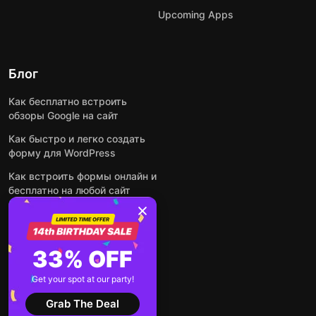
Upcoming Apps
Блог
Как бесплатно встроить
обзоры Google на сайт
Как быстро и легко создать
форму для WordPress
Как встроить формы онлайн и
бесплатно на любой сайт
Как встроить ленту Instagram
на сайт
Как добавить чат-бота на
33% OFF
основе искусственного
интеллекта на свой сайт
Get your spot at our party!
Посмотреть все посты
Grab The Deal