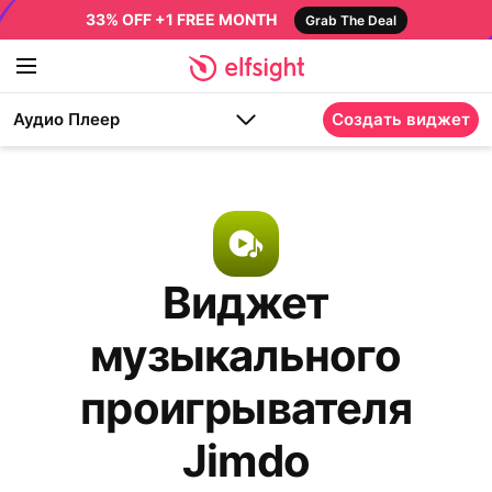
33% OFF +1 FREE MONTH
Grab The Deal
Аудио Плеер
Создать виджет
Виджет
музыкального
проигрывателя
Jimdo