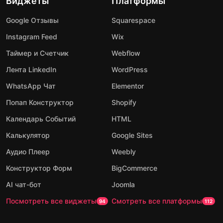
Виджеты
Платформы
Google Отзывы
Squarespace
Instagram Feed
Wix
Таймер и Счетчик
Webflow
Лента LinkedIn
WordPress
WhatsApp Чат
Elementor
Попап Конструктор
Shopify
Календарь Событий
HTML
Калькулятор
Google Sites
Аудио Плеер
Weebly
Конструктор Форм
BigCommerce
AI чат-бот
Joomla
Посмотреть все виджеты
Смотреть все платформы
94
112