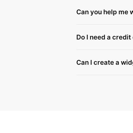
Can you help me wi
Do I need a credit
Can I create a wid