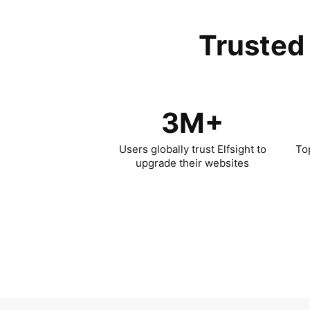
Trusted 
3M+
Users globally trust Elfsight to
To
upgrade their websites