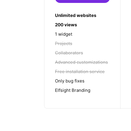
Unlimited websites
200 views
1 widget
Projects
Collaborators
Advanced customizations
Free installation service
Only bug fixes
Elfsight Branding