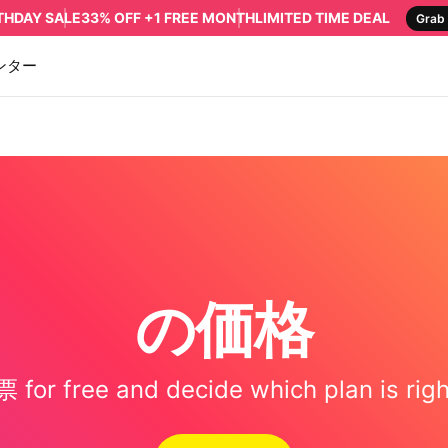
RTHDAY SALE
33% OFF +1 FREE MONTH
LIMITED TIME DEAL
Grab 
ンター
の価格
 for free and decide which plan is right