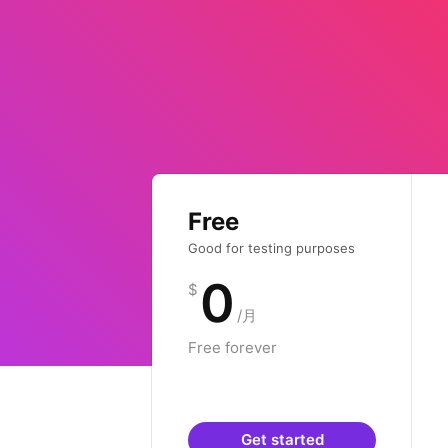
Free
Good for testing purposes
0
$
/月
Free forever
Get started