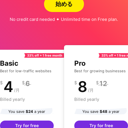
始める
No credit card needed ✦ Unlimited time on Free plan.
33% off + 1 free month
33% off + 1 free
Basic
Pro
Best for low-traffic websites
Best for growing businesses
4
8
6
12
$
$
$
$
/月
/月
Billed yearly
Billed yearly
You save
$24
a year
You save
$48
a year
Try for free
Try for free