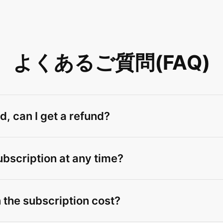
よくあるご質問(FAQ)
d, can I get a refund?
ubscription at any time?
 the subscription cost?