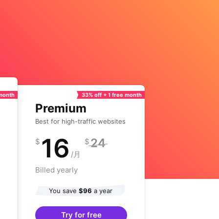
 month
33% off + 1 free month
Premium
Best for high-traffic websites
16
24
$
$
/月
Billed yearly
You save
$96
a year
Try for free