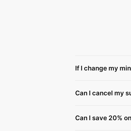
If I change my min
Can I cancel my s
Can I save 20% on