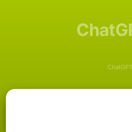
Cha
ChatG