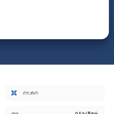
のための
0ドル/月から
価格