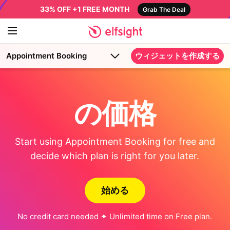
33% OFF +1 FREE MONTH
Grab The Deal
Appointment Booking
ウィジェットを作成する
の価格
Start using Appointment Booking for free and
decide which plan is right for you later.
始める
No credit card needed ✦ Unlimited time on Free plan.