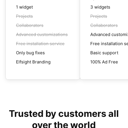
1 widget
3 widgets
Projects
Projects
Collaborators
Collaborators
Advanced customizations
Advanced customi
Free installation service
Free installation s
Only bug fixes
Basic support
Elfsight Branding
100% Ad Free
Trusted by customers all
over the world