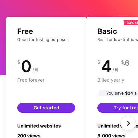
33% of
Free
Basic
Good for testing purposes
Best for low-traffic 
0
4
6
$
$
$
/月
/月
Free forever
Billed yearly
You save
$24
a 
Get started
Try for fre
Unlimited websites
Unlimited websit
200 views
5,000 views